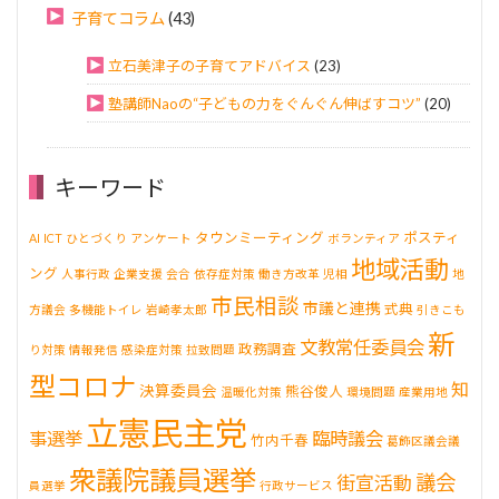
子育てコラム
(43)
立石美津子の子育てアドバイス
(23)
塾講師Naoの“子どもの力をぐんぐん伸ばすコツ”
(20)
キーワード
タウンミーティング
ポスティ
AI
ICT
ひとづくり
アンケート
ボランティア
地域活動
ング
人事行政
企業支援
会合
依存症対策
働き方改革
児相
地
市民相談
市議と連携
式典
方議会
多機能トイレ
岩崎孝太郎
引きこも
新
文教常任委員会
政務調査
り対策
情報発信
感染症対策
拉致問題
型コロナ
知
決算委員会
熊谷俊人
温暖化対策
環境問題
産業用地
立憲民主党
事選挙
臨時議会
竹内千春
葛飾区議会議
衆議院議員選挙
議会
街宣活動
員選挙
行政サービス