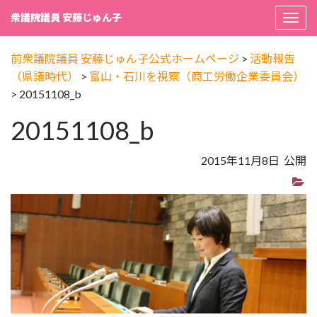
衆議院議員 安藤じゅん子
Togg
navi
前衆議院議員 安藤じゅん子公式ホームページ
>
活動報告
（県議時代）
>
富山・石川を視察（商工労働企業委員会）
>
20151108_b
20151108_b
2015年11月8日 公開