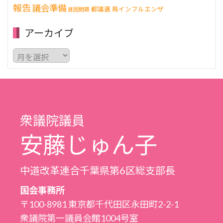
報告
議会準備
都議選
鳥インフルエンザ
貧困問題
アーカイブ
ア
ー
カ
イ
ブ
衆議院議員
安藤じゅん子
中道改革連合千葉県第6区総支部長
国会事務所
〒100-8981 東京都千代田区永田町2-2-1
衆議院第一議員会館1004号室