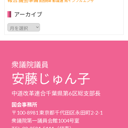
議会準備
都議選
鳥インフルエンザ
貧困問題
アーカイブ
ア
ー
カ
イ
ブ
衆議院議員
安藤じゅん子
中道改革連合千葉県第6区総支部長
国会事務所
〒100-8981 東京都千代田区永田町2-2-1
衆議院第一議員会館1004号室