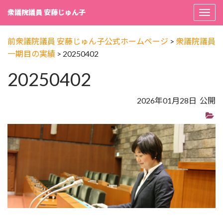
衆議院議員 安藤じゅん子
Togg
navi
前衆議院議員 安藤じゅん子公式ホームページ
>
衆議院議員
一期目の実績
>
20250402
20250402
2026年01月28日 公開