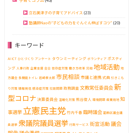
子育てコラム
(43)
立石美津子の子育てアドバイス
(23)
塾講師Naoの“子どもの力をぐんぐん伸ばすコツ”
(20)
キーワード
タウンミーティング
ポスティ
AI
ICT
ひとづくり
アンケート
ボランティア
地域活動
ング
人事行政
企業支援
会合
依存症対策
働き方改革
児相
地
市民相談
市議と連携
式典
方議会
多機能トイレ
岩崎孝太郎
引きこも
新
文教常任委員会
政務調査
り対策
情報発信
感染症対策
拉致問題
型コロナ
知
決算委員会
熊谷俊人
温暖化対策
環境問題
産業用地
立憲民主党
事選挙
臨時議会
竹内千春
葛飾区議会議
衆議院議員選挙
議会
街宣活動
員選挙
行政サービス
報告