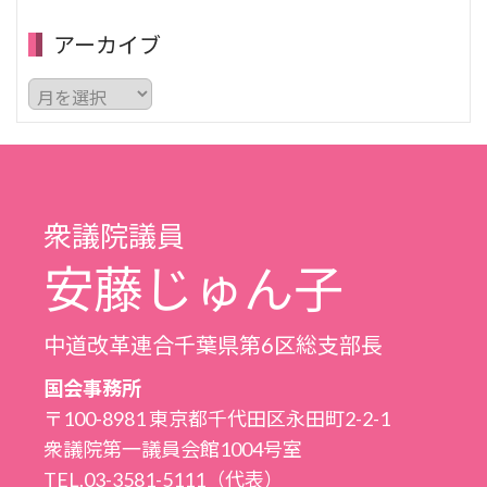
アーカイブ
ア
ー
カ
イ
ブ
衆議院議員
安藤じゅん子
中道改革連合千葉県第6区総支部長
国会事務所
〒100-8981 東京都千代田区永田町2-2-1
衆議院第一議員会館1004号室
TEL.03-3581-5111（代表）