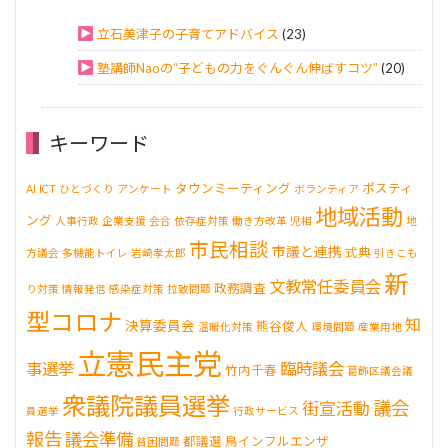
立石美津子の子育てアドバイス
(23)
塾講師Naoの“子どもの力をぐんぐん伸ばすコツ”
(20)
キーワード
タウンミーティング
ポスティ
AI
ICT
ひとづくり
アンケート
ボランティア
地域活動
ング
人事行政
企業支援
会合
依存症対策
働き方改革
児相
地
市民相談
市議と連携
式典
方議会
多機能トイレ
岩崎孝太郎
引きこも
新
文教常任委員会
政務調査
り対策
情報発信
感染症対策
拉致問題
型コロナ
知
決算委員会
熊谷俊人
温暖化対策
環境問題
産業用地
立憲民主党
事選挙
臨時議会
竹内千春
葛飾区議会議
衆議院議員選挙
議会
街宣活動
員選挙
行政サービス
報告
議会準備
都議選
鳥インフルエンザ
貧困問題