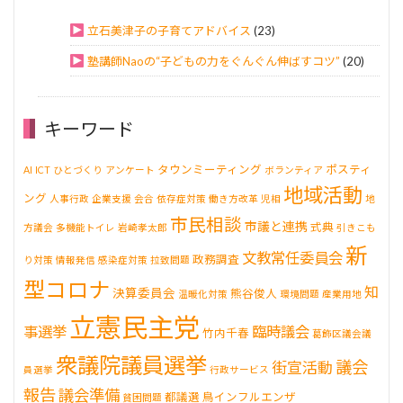
立石美津子の子育てアドバイス
(23)
塾講師Naoの“子どもの力をぐんぐん伸ばすコツ”
(20)
キーワード
タウンミーティング
ポスティ
AI
ICT
ひとづくり
アンケート
ボランティア
地域活動
ング
人事行政
企業支援
会合
依存症対策
働き方改革
児相
地
市民相談
市議と連携
式典
方議会
多機能トイレ
岩崎孝太郎
引きこも
新
文教常任委員会
政務調査
り対策
情報発信
感染症対策
拉致問題
型コロナ
知
決算委員会
熊谷俊人
温暖化対策
環境問題
産業用地
立憲民主党
事選挙
臨時議会
竹内千春
葛飾区議会議
衆議院議員選挙
議会
街宣活動
員選挙
行政サービス
報告
議会準備
都議選
鳥インフルエンザ
貧困問題