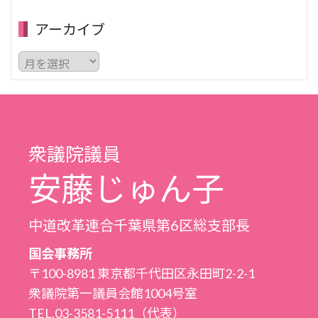
アーカイブ
ア
ー
カ
イ
ブ
衆議院議員
安藤じゅん子
中道改革連合千葉県第6区総支部長
国会事務所
〒100-8981 東京都千代田区永田町2-2-1
衆議院第一議員会館1004号室
TEL.03-3581-5111（代表）